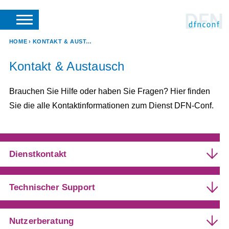
SUCHE
VERANSTALTER LOGIN
SUPPORT
DFN-VEREIN
HOME
KONTAKT & AUSTAUSCH
Kontakt & Austausch
Brauchen Sie Hilfe oder haben Sie Fragen? Hier finden
Sie die alle Kontaktinformationen zum Dienst DFN-Conf.
Dienstkontakt
Technischer Support
hotline@conf.dfn.de
conf@dfn.de
Nutzerberatung