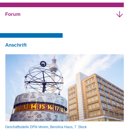
Forum
Kompetenzzentrum für Videokonferenzdienste und Colla
Mailingliste ‚dfnconf-users‘
Anschrift
Webseiten des VCC
Geschäftsstelle DFN-Verein, Berolina Haus, 7. Stock