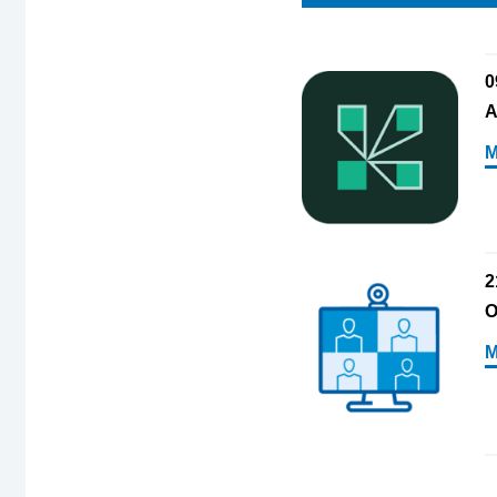
0
A
2
O