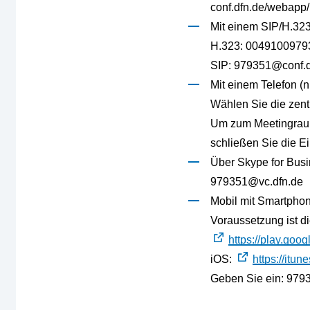
conf.dfn.de/webapp/
Mit einem SIP/H.32
H.323: 0049100979
SIP: 979351@conf.d
Mit einem Telefon (n
Wählen Sie die zen
Um zum Meetingraum
schließen Sie die E
Über Skype for Busi
979351@vc.dfn.de
Mobil mit Smartphon
Voraussetzung ist di
https://play.goo
iOS:
https://itu
Geben Sie ein: 979