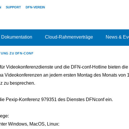
N
SUPPORT
DFN-VEREIN
Dokumentation
Cloud-Rahmenverträge
News & Ev
TUNG ZU DFN-CONF
r Videokonferenzdienste und die DFN-conf-Hotline bieten die 
 Videokonferenzen an jedem ersten Montag des Monats von 14
z zu besprechen.
n die Pexip-Konferenz 979351 des Dienstes DFNconf ein.
ege:
unter Windows, MacOS, Linux: