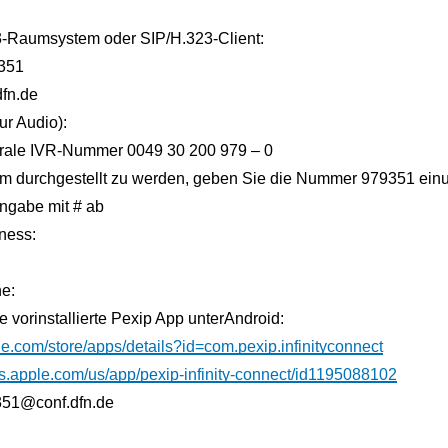
3-Raumsystem oder SIP/H.323-Client:
351
fn.de
ur Audio):
trale IVR-Nummer 0049 30 200 979 – 0
 durchgestellt zu werden, geben Sie die Nummer 979351 ein
ingabe mit # ab
ness:
e:
e vorinstallierte Pexip App unterAndroid:
gle.com/store/apps/details?id=com.pexip.infinityconnect
nes.apple.com/us/app/pexip-infinity-connect/id1195088102
351@conf.dfn.de