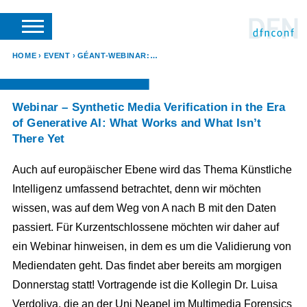
SUCHE
VERANSTALTER LOGIN
SUPPORT
DFN-VEREIN
HOME
EVENT
GÉANT-WEBINAR: SYNTHETIC MEDIA VERIFICATION IN THE ERA OF GENERATIVE AI
Webinar – Synthetic Media Verification in the Era
of Generative AI: What Works and What Isn’t
There Yet
Auch auf europäischer Ebene wird das Thema Künstliche
Intelligenz umfassend betrachtet, denn wir möchten
wissen, was auf dem Weg von A nach B mit den Daten
passiert. Für Kurzentschlossene möchten wir daher auf
ein Webinar hinweisen, in dem es um die Validierung von
Mediendaten geht. Das findet aber bereits am morgigen
Donnerstag statt! Vortragende ist die Kollegin Dr. Luisa
Verdoliva, die an der Uni Neapel im Multimedia Forensics