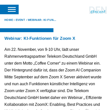
SUCHE
VERANSTALTER LOGIN
SUPPORT
DFN-VEREIN
HOME
EVENT
WEBINAR: KI-FUNKTIONEN FÜR ZOOM X
Webinar: KI-Funktionen für Zoom X
Am 22. November, von 9-10 Uhr, lädt unser
Rahmenvertragspartner Telekom Deutschland GmbH
unter dem Motto „Coffee Corner“ zu einem Webinar ein.
Der Hintergrund dafür ist, dass der Zoom AI Companion
Mitte September auf dem Zoom X Server aktiviert wurde
und nun auch Funktionen künstlicher Intelligenz von
Zoom unter Zoom X verfügbar sind. Die Telekom
Deutschland GmbH bietet daher ein Webinar „ Effiziente
Kollaboration mit ZoomX: Enabling, Best Practices und